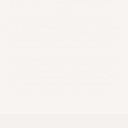
silhouette allongée sans sacrifier la souplesse ni le confort de
marche.
Contrairement à une plateforme rigide, la semelle en corde
conserve une légère flexion naturelle à chaque pas, caractéristique
de la fabrication artisanale Bayona. Une couche protectrice
intégrée renforce la résistance à l'usure et aux contacts avec
l'humidité — pour une plateforme qui dure dans le temps.
Ces modèles conviennent aussi bien à un usage estival en
extérieur qu'à un port quotidien en ville, où la hauteur de la
plateforme stabilise l'appui sur les surfaces dures.
La collection comprend également des mocassins femme en
espadrille, pour celles qui recherchent un maintien fermé à
hauteur de sol, avec la même semelle en corde naturelle.