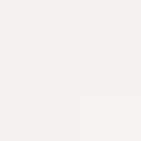
F . A . Q
Quelle est la hauteur de la semelle Bayona ?
Les espadrilles plateforme sont-elles confortables à
la marche ?
Comment résistent-elles à la marche répétée ?
SUPPORT CLIENT
serviceclient@bayona.fr
05.59.26.99.61