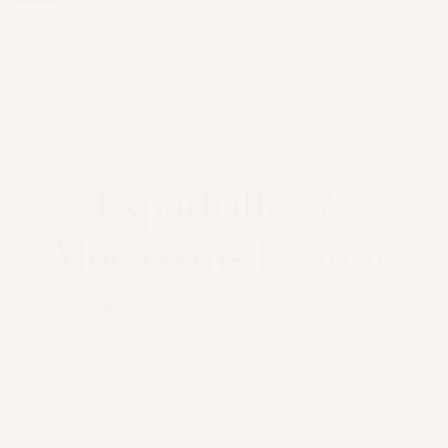
des
RÉGULIER
COTON
35
options
BEIGE
36
COTON
JEANS
37
+5
Espadrilles &
Mocassins Femme
Les
espadrilles
et mocassins femme Bayona reposent sur une
semelle intérieure nue de 10 fils en corde tressée 100 % naturelle,
pensée pour un port régulier.
Les espadrilles femme Bayona redéfinissent la chaussure estivale
plates ou plateforme : une semelle en corde tressée 100 %
naturelle, construite en plusieurs épaisseurs, qui apporte une