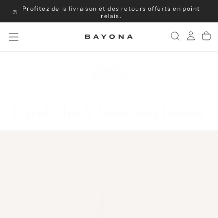
Profitez de la livraison et des retours offerts en point
Passer
au
relais.
contenu
Accueil
/
Espadrilles & Mocassins Femme
Espadrilles & Mocassins Femme
Filtres
En Vedette
Affichage
9 sur 9 produits