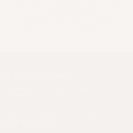
verringern und die Beständigkeit gegen gelegentlichen Kontakt
mit Feuchtigkeit zu verbessern.
Die Signature-Kollektion verändert nicht die Funktion des
Espadrilles, sondern dessen Verarbeitungsqualität.
Häufig gestellte Fragen
An wen richtet sich die Herrenkollektion
„Signature“?
Wodurch unterscheidet sie sich von einem
klassischen Espadrille?