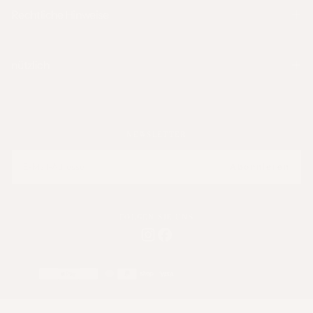
Rechtliche Hinweise
nützlich
NEWSLETTER
E-
MAIL
Abonnieren
FOLGEN SIE UNS
Zahlungsmethoden
Frankreich