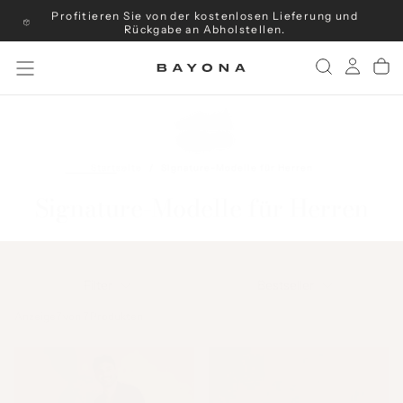
Profitieren Sie von der kostenlosen Lieferung und
Weiter
zum
Rückgabe an Abholstellen.
Inhalt
Startseite
/
Signature-Modelle für Herren
Signature-Modelle für Herren
Filter
Bestseller
Anzeige
7 von 7 Produkten