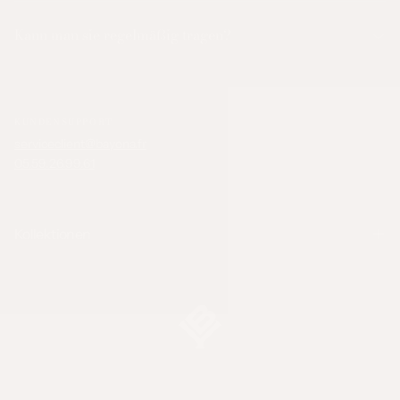
Kann man sie regelmäßig tragen?
KUNDENSUPPORT
serviceclient@bayona.fr
05.59.26.99.61
Kollektionen