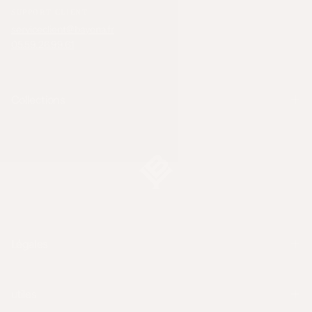
SUPPORT CLIENT
serviceclient@bayona.fr
05.59.26.99.61
Collections
Légales
utiles