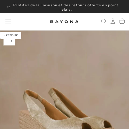
Profitez de la livraison et des retours offerts en point
Passer
au
relais.
contenu
RETOUR
OUVRIR
LE
MÉDIA
0
DANS
UNE
FENÊTRE
MODALE