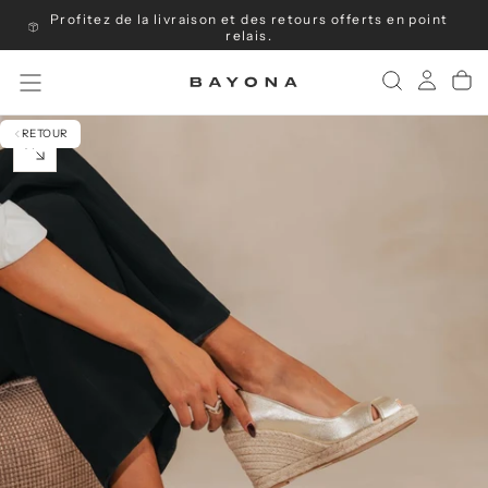
Profitez de la livraison et des retours offerts en point
Passer
au
relais.
contenu
RETOUR
OUVRIR
LE
MÉDIA
0
DANS
UNE
FENÊTRE
MODALE