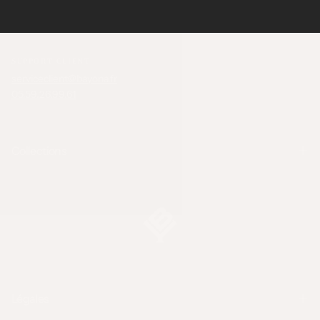
SUPPORT CLIENT
serviceclient@bayona.fr
05.59.26.99.61
Collections
Légales