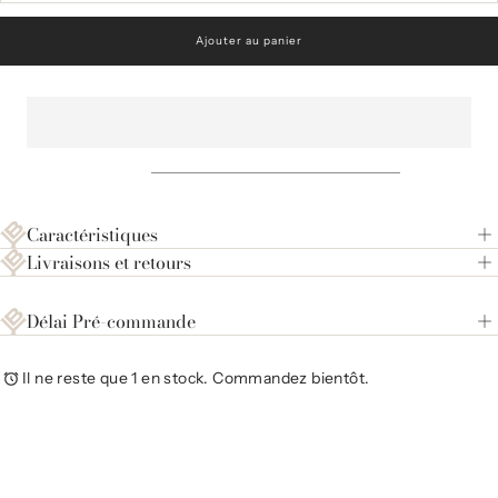
la
la
quantité
quan
pour
pou
Ajouter au panier
palma
pal
Caractéristiques
Livraisons et retours
Délai Pré-commande
Il ne reste que 1 en stock. Commandez bientôt.