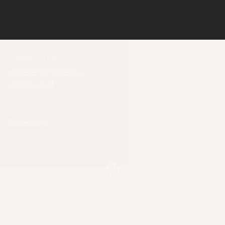
SUPPORT CLIENT
serviceclient@bayona.fr
05.59.26.99.61
Collections