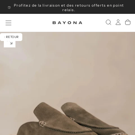
Profitez de la livraison et des retours offerts en point
Passer
au
relais.
contenu
RETOUR
OUVRIR
LE
MÉDIA
0
DANS
UNE
FENÊTRE
MODALE