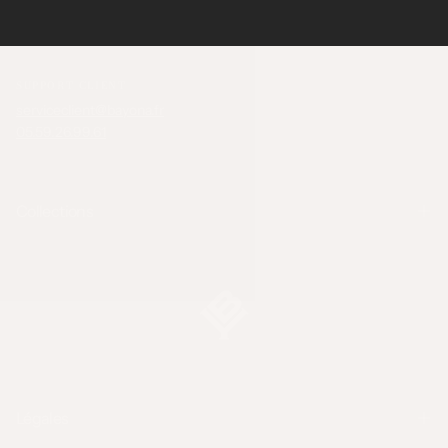
SUPPORT CLIENT
serviceclient@bayona.fr
05.59.26.99.61
Collections
Légales