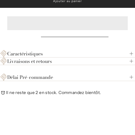
Ajouter au panier
seoul-
seou
7
7
Caractéristiques
Livraisons et retours
Délai Pré-commande
Il ne reste que 2 en stock. Commandez bientôt.