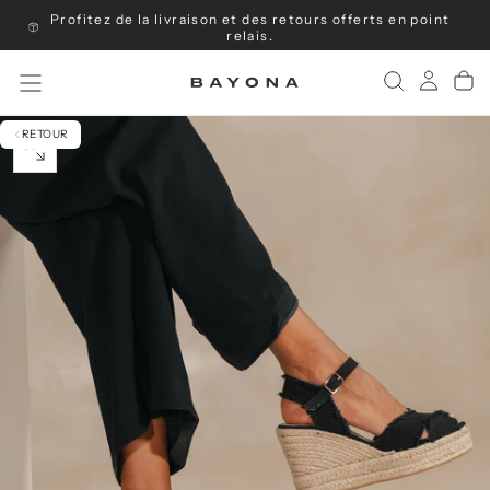
Profitez de la livraison et des retours offerts en point
Passer
au
relais.
contenu
RETOUR
OUVRIR
LE
MÉDIA
0
DANS
UNE
FENÊTRE
MODALE