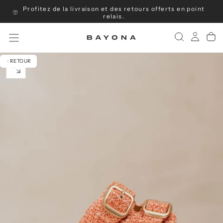
Profitez de la livraison et des retours offerts en point
Passer
au
relais.
contenu
RETOUR
OUVRIR
LE
MÉDIA
0
DANS
UNE
FENÊTRE
MODALE