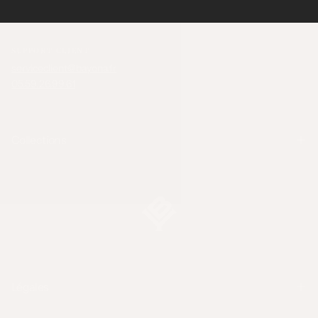
SUPPORT CLIENT
serviceclient@bayona.fr
05.59.26.99.61
Collections
Légales