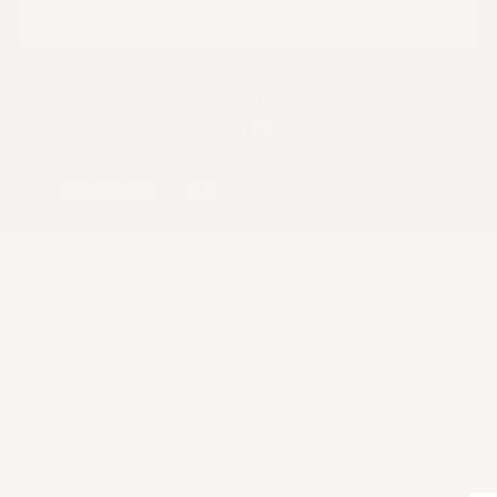
MAIL
Iscriviti
SEGUITECI
Metodi
di
pagamento
Francia