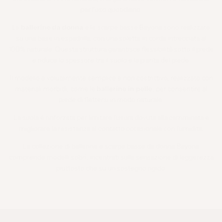
per l'uso quotidiano.
Le
ballerine da donna
e le scarpe basse Bayona sono realizzate
su una base in espadrilla, con una soletta in corda intrecciata al
100% naturale. Questa struttura garantisce flessibilità sotto il piede
e riduce lo spessore tra il suolo e la pianta del piede.
Il modello è volutamente semplice e non costrittivo, realizzato con
materiali morbidi, come le
ballerine in pelle
, per consentire al
piede di flettersi in modo naturale.
La suola è rinforzata per limitare l'usura dovuta alla camminata e
migliorare la resistenza al contatto occasionale con l'umidità.
La collezione di ballerine e scarpe basse da donna Bayona
comprende modelli sobri, incentrati sulla sensazione di leggerezza
piuttosto che su un sostegno rigido.