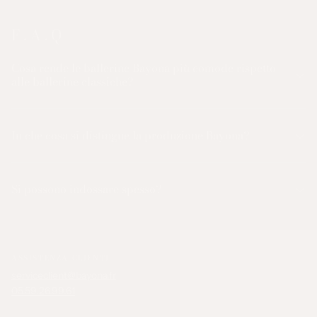
F . A . Q
Cosa rende le ballerine Bayona più comode rispetto
alle ballerine classiche?
In che cosa si distingue la produzione Bayona?
Si possono indossare spesso?
ASSISTENZA CLIENTI
serviceclient@bayona.fr
05.59.26.99.61