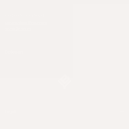
ASSISTENZA CLIENTI
serviceclient@bayona.fr
05.59.26.99.61
Collezioni
Legali