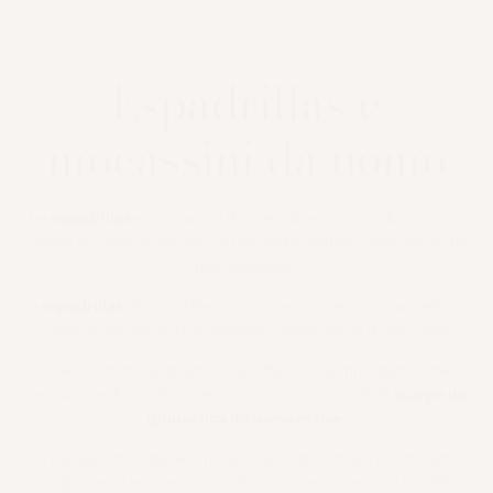
Espadrillas e
mocassini da uomo
Le
espadrillas
e i mocassini da uomo Bayona sono dotati di una
soletta in corda intrecciata a 10 fili, 100% naturale, pensata per un
uso quotidiano.
Le
espadrillas
da uomo Bayona sono realizzate con una soletta in
corda intrecciata al 100% naturale, composta da diversi strati.
Questa struttura garantisce una flessibilità immediata e una
sensazione di contatto diretto con il suolo, tipica delle
scarpe da
ginnastica da uomo estive
.
La suola è rinforzata per limitare l'usura dovuta alla camminata e
migliorare la resistenza al contatto occasionale con l'umidità.