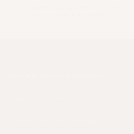
Questi modelli mantengono una sensazione di camminata
morbida, fedele allo spirito delle espadrillas.
F . A . Q
Cosa contraddistingue la costruzione Bayona?
Si possono indossare tutto il giorno?
In che modo viene garantita la sostenibilità?