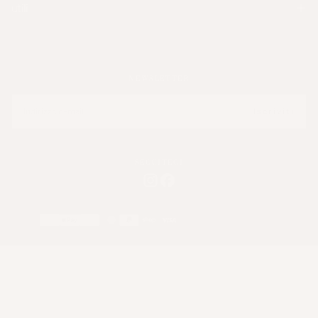
utili
NEWSLETTER
E-
MAIL
Iscriviti
SEGUITECI
Metodi
di
pagamento
Francia